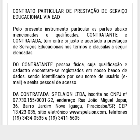
CONTRATO PARTICULAR DE PRESTAÇÃO DE SERVIÇO
EDUCACIONAL VIA EAD
Pelo presente instrumento particular as partes abaixo
mencionadas e qualificadas, CONTRATANTE e
CONTRATADA, têm entre si justo e acertado a prestação
de Serviços Educacionais nos termos e cláusulas a seguir
elencadas.
DO CONTRATANTE: pessoa física, cuja qualificação e
cadastro encontram-se registrados em nosso banco de
dados, sendo identificado por seu nome de usuário (e-
mail) e senha pessoal de acesso.
DA CONTRATADA: SPELAION LTDA, inscrita no CNPJ nº
07.730.155/0001-22, endereço Rua João Miguel Japur,
36, Bairro Jardim Nova Iguaçu, Piracicaba/SP, CEP
13.423-035, sítio eletrônico www.spelaion.com, telefones
(19) 3434-0535 e (19) 3411-5605.
CLÁUSULA PRIMEIRA - DO OBJETO DO CONTRATO:
1.1 Este contrato tem por objeto a prestação de serviços